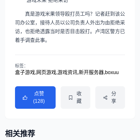
“游戏米果”拒绝采访
真是游戏米果领导殴打员工吗？记者赶到该公
司办公室，接待人员以公司负责人外出为由拒绝采
访，也拒绝透露当时是否目击殴打。卢湾区警方已
着手调查此事。
标签：
盒子游戏,网页游戏,游戏资讯,新开服务器,boxuu
点赞
收
分
(128)
藏
享
相关推荐