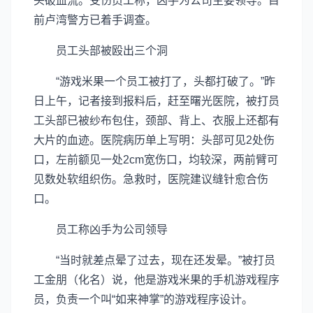
头破血流。受伤员工称，凶手为公司主要领导。目
前卢湾警方已着手调查。
员工头部被殴出三个洞
“游戏米果一个员工被打了，头都打破了。”昨
日上午，记者接到报料后，赶至曙光医院，被打员
工头部已被纱布包住，颈部、背上、衣服上还都有
大片的血迹。医院病历单上写明：头部可见2处伤
口，左前额见一处2cm宽伤口，均较深，两前臂可
见数处软组织伤。急救时，医院建议缝针愈合伤
口。
员工称凶手为公司领导
“当时就差点晕了过去，现在还发晕。”被打员
工金朋（化名）说，他是游戏米果的手机游戏程序
员，负责一个叫“如来神掌”的游戏程序设计。