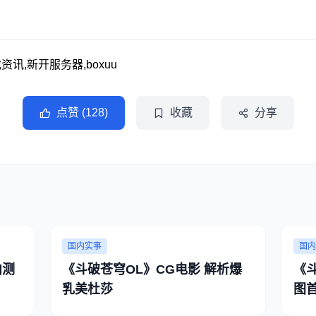
讯,新开服务器,boxuu
点赞 (128)
收藏
分享
国内实事
国内
内测
《斗破苍穹OL》CG电影 解析爆
《
乳美杜莎
图