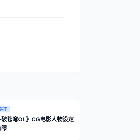
实事
斗破苍穹OL》CG电影人物设定
首曝