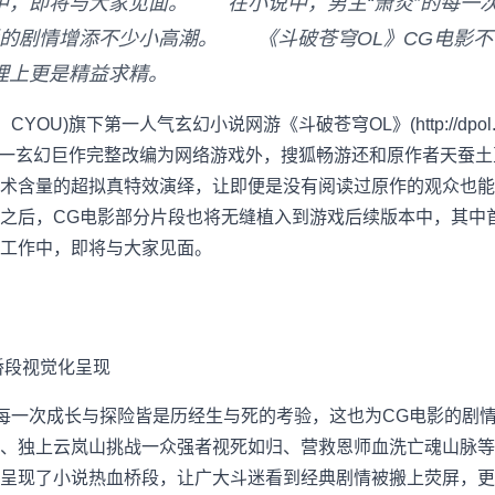
中，即将与大家见面。 在小说中，男主“萧炎”的每一
影的剧情增添不少小高潮。 《斗破苍穹OL》CG电影
理上更是精益求精。
OU)旗下第一人气玄幻小说网游《斗破苍穹OL》(http://dpol.ch
络第一玄幻巨作完整改编为网络游戏外，搜狐畅游还和原作者天蚕土
术含量的超拟真特效演绎，让即便是没有阅读过原作的观众也能
之后，CG电影部分片段也将无缝植入到游戏后续版本中，其中
工作中，即将与大家见面。
段视觉化呈现
每一次成长与探险皆是历经生与死的考验，这也为CG电影的剧
、独上云岚山挑战一众强者视死如归、营救恩师血洗亡魂山脉等
呈现了小说热血桥段，让广大斗迷看到经典剧情被搬上荧屏，更