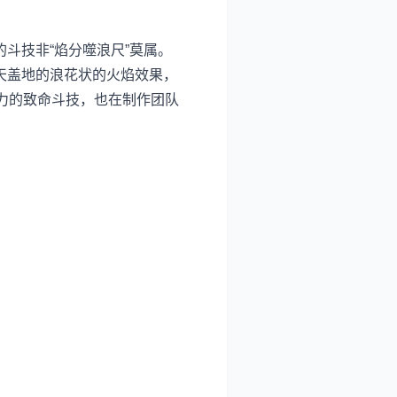
斗技非“焰分噬浪尺”莫属。
天盖地的浪花状的火焰效果，
力的致命斗技，也在制作团队