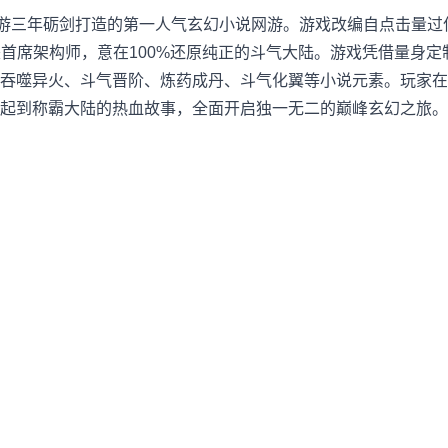
三年砺剑打造的第一人气玄幻小说网游。游戏改编自点击量过
席架构师，意在100%还原纯正的斗气大陆。游戏凭借量身定制的异火引
吞噬异火、斗气晋阶、炼药成丹、斗气化翼等小说元素。玩家在
起到称霸大陆的热血故事，全面开启独一无二的巅峰玄幻之旅。