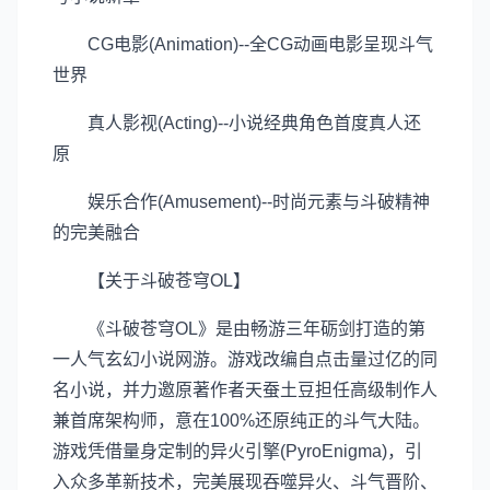
CG电影(Animation)--全CG动画电影呈现斗气
世界
真人影视(Acting)--小说经典角色首度真人还
原
娱乐合作(Amusement)--时尚元素与斗破精神
的完美融合
【关于斗破苍穹OL】
《斗破苍穹OL》是由畅游三年砺剑打造的第
一人气玄幻小说网游。游戏改编自点击量过亿的同
名小说，并力邀原著作者天蚕土豆担任高级制作人
兼首席架构师，意在100%还原纯正的斗气大陆。
游戏凭借量身定制的异火引擎(PyroEnigma)，引
入众多革新技术，完美展现吞噬异火、斗气晋阶、