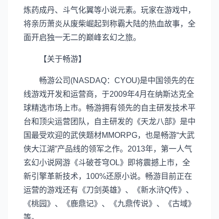
炼药成丹、斗气化翼等小说元素。玩家在游戏中，
将亲历萧炎从废柴崛起到称霸大陆的热血故事，全
面开启独一无二的巅峰玄幻之旅。
【关于畅游】
畅游公司(NASDAQ：CYOU)是中国领先的在
线游戏开发和运营商，于2009年4月在纳斯达克全
球精选市场上市。畅游拥有领先的自主研发技术平
台和顶尖运营团队，自主研发的《天龙八部》是中
国最受欢迎的武侠题材MMORPG，也是畅游“大武
侠大江湖”产品线的领军之作。2013年，第一人气
玄幻小说网游《斗破苍穹OL》即将震撼上市，全
新引擎革新技术，100%还原小说。畅游目前正在
运营的游戏还有《刀剑英雄》、《新水浒Q传》、
《桃园》、《鹿鼎记》、《九鼎传说》、《古域》
等。