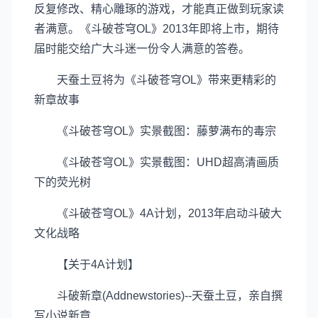
反复修改、精心雕琢的游戏，才能真正做到玩家读
者满意。《斗破苍穹OL》2013年即将上市，期待
届时能交给广大斗迷一份令人满意的答卷。
天蚕土豆将为《斗破苍穹OL》带来更精彩的
新章故事
《斗破苍穹OL》实景截图：藤萝满布的毒宗
《斗破苍穹OL》实景截图：UHD超高清画质
下的荧光树
《斗破苍穹OL》4A计划，2013年启动斗破大
文化战略
【关于4A计划】
斗破新章(Addnewstories)--天蚕土豆，亲自撰
写小说新章