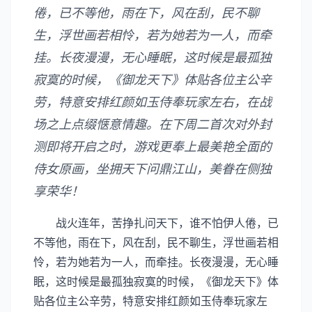
倦，已不等他，雨在下，风在刮，民不聊
生，浮世画若相怜，若为她若为一人，而牵
挂。长夜漫漫，无心睡眠，这时候是最孤独
寂寞的时候，《御龙天下》体贴各位主公辛
劳，特意安排红颜如玉侍奉玩家左右，在战
场之上点缀惬意情趣。在下周二首次对外封
测即将开启之时，游戏更奉上最美艳全面的
侍女原画，坐拥天下问鼎江山，美眷在侧独
享荣华！
战火连年，苦挣扎问天下，谁不怕伊人倦，已
不等他，雨在下，风在刮，民不聊生，浮世画若相
怜，若为她若为一人，而牵挂。长夜漫漫，无心睡
眠，这时候是最孤独寂寞的时候，《御龙天下》体
贴各位主公辛劳，特意安排红颜如玉侍奉玩家左