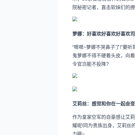
院秘密记者，直击软妹们的撩
萝娜：好喜欢好喜欢好喜欢司
“嗯嗯~萝娜不哭鼻子了!”
鬼萝娜不得不硬着头皮，向着
令官岂能不投降?
艾莉丝：感觉和你在一起会变
作为皇家空军的自豪感让艾莉
耀呢!同为贵族出身，艾莉丝
力哦~