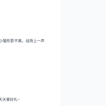
一小猫形影不离，战场上一声
天天拿好礼~