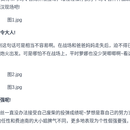
汉现场吧!
令大人!
要听到这句话可是相当不容易啊。在战场和爸爸妈妈走失后，迫不
炮火出发。可是哪怕不在战场上，平时萝娜也没少哭唧唧啊~看
强呢!
丝一直没办法接受自己废柴的投弹成绩呢~梦想是靠自己的努力
的任性和费迪南的大小姐脾气不同，更多地表现为个性倔强要强