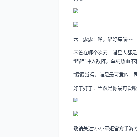
六一露露：哈，喵好痒喵~~
不管在哪个次元，喵星人都是
“喵喵”冲入敌阵，单纯热血不
“露露觉得，喵是最可爱的，司
好了好了，当然是你最可爱啦!
敬请关注“小小军姬官方手游