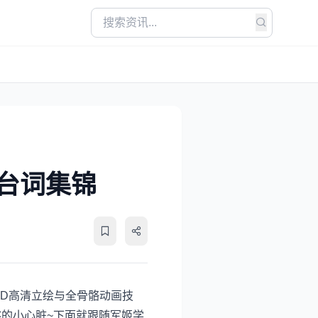
台词集锦
2D高清立绘与全骨骼动画技
的小心脏~下面就跟随军姬学