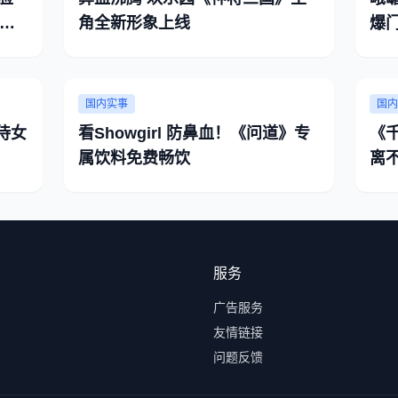
证
角全新形象上线
爆
国内实事
国内
侍女
看Showgirl 防鼻血！《问道》专
《
属饮料免费畅饮
离
服务
广告服务
友情链接
问题反馈