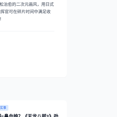
轻松治愈的二次元画风，用日式
指挥官可在碎片时间中满足收
!
实事
嵋=鼻血娘？《天龙八部3》劲