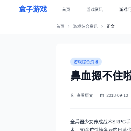
盒子游戏
首页
游戏资讯
游戏
首页
游戏综合资讯
正文
游戏综合资讯
鼻血摁不住
查看原文
2018-09-10
全兵器少女养成战术SRPG手
术，50余位性情各异的日系