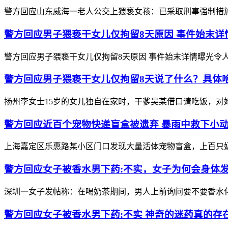
警方回应山东威海一老人公交上猥亵女孩：已采取刑事强制措
警方回应男子猥亵干女儿仅拘留8天原因 事件始末详
警方回应男子猥亵干女儿仅拘留8天原因 事件始末详情曝光令
警方回应男子猥亵干女儿仅拘留8天说了什么？具体
扬州李女士15岁的女儿独自在家时，干爹吴某借口请吃饭，
警方回应近百个宠物快递盲盒被遗弃 暴雨中救下小
上海嘉定区乐惠路某小区门口发现大量活体宠物盲盒，上百只
警方回应女子被香水男下药:不实，女子为何会身体
深圳一女子发帖称：在喝奶茶期间，男人上前询问要不要香水
警方回应女子被香水男下药:不实 神奇的迷药真的存