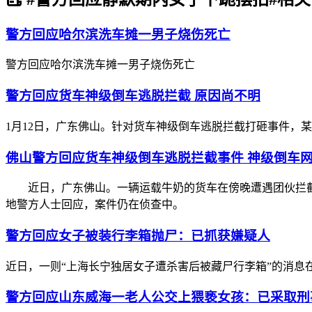
警方回应哈尔滨洗车摊一男子烧伤死亡
警方回应哈尔滨洗车摊一男子烧伤死亡
警方回应货车神级倒车逃脱拦截 原因尚不明
1月12日，广东佛山。针对货车神级倒车逃脱拦截打砸事件，
佛山警方回应货车神级倒车逃脱拦截事件 神级倒车
近日，广东佛山。一辆运载牛奶的货车在傍晚遭遇团伙拦截砸
地警方人士回应，案件仍在侦查中。
警方回应女子被装行李箱抛尸：已抓获嫌疑人
近日，一则“上海长宁独居女子遭杀害后被藏尸行李箱”的消
警方回应山东威海一老人公交上猥亵女孩：已采取刑