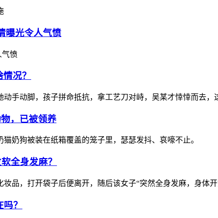
施
情曝光令人气愤
人气愤
啥情况？
对她动手动脚，孩子拼命抵抗，拿工艺刀对峙，吴某才悻悻而去，
动物，已被领养
奶猫奶狗被装在纸箱覆盖的笼子里，瑟瑟发抖、哀嚎不止。
发软全身发麻？
化妆品，打开袋子后便离开，随后该女子“突然全身发麻，身体开
在吗？