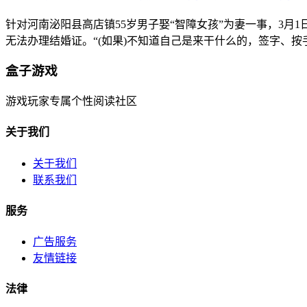
针对河南泌阳县高店镇55岁男子娶“智障女孩”为妻一事，3
无法办理结婚证。“(如果)不知道自己是来干什么的，签字、
盒子游戏
游戏玩家专属个性阅读社区
关于我们
关于我们
联系我们
服务
广告服务
友情链接
法律