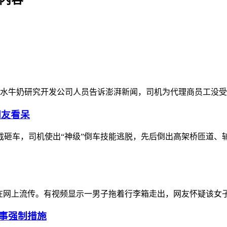
某水牛奶研究开发公司人员告诉澎湃新闻，司机为代理商员工没
网友看呆
车，司机使出“神级”倒车技能逃脱，先后倒出高架桥匝道、辅
息在网上流传。有视频显示一男子拖着行李箱走出，网友怀疑该女
事强制措施