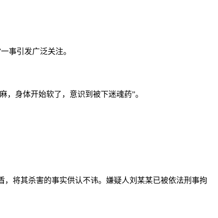
”一事引发广泛关注。
麻，身体开始软了，意识到被下迷魂药”。
矛盾，将其杀害的事实供认不讳。嫌疑人刘某某已被依法刑事拘