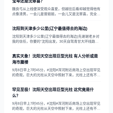
标志着中国回合网游打破了零出口的纪录，也说明了游...
宝琴还是沈翠喜？
魏良弓从上线便深受观众喜爱，但越往后看却越觉得他有
点像渣男，一会儿是曾姐姐，一会儿又是沈翠喜，完全让
人猜测不透他到底喜欢谁，不过在最新剧情中，观众终于
知道他喜欢谁了，也不怪一开始猜测不透，毕竟他自己都
沈阳到天津多少公里(辽宁最值得去的海边)
不知道自己的心意，别人又怎会知道，自以为自己喜欢的
是曾宝琴，却不知何时把心留在了沈翠喜哪里。魏良弓的
沈阳到天津多少公里(辽宁最值得去的海边)先谢谢老乡对
亲生母亲便是因嫡母而死，对于当家主母，他本因避之不
我的信任，你要的“沈阳出发，30天自驾青甘大环线路线”
及，即使不这样，心里也总会有疙瘩，估计这也是他不愿
设计完成。我曾专程走过此“环线”，与你的想法基本相
意直视自己感情的原因，他不停地刻小木人，即使是身患
同，我用了26天，你要30天完成，时间尚属宽裕。因
重病也不放弃，他本想为曾宝琴的生日做打算，谁知最后
真实天象！沈阳天空出现巨型光柱 有人分析或是
此，在过程中没走“捷径”，而绕行“甘南”等地。其间，经
刻画出来的
过的景区景点以及“
海市蜃楼
9月8日早上7时45分，#沈阳#浑河附近商场上空出现罕见
的奇观，巨大的光柱从天空中照射下来，光柱上还有不少
横线，看起来就像是天梯，引发现场不少人驻足拍摄。有
网友分析，这种奇特的光柱可能是楼层高光反射;也有人
罕见至极！沈阳天空出现巨型光柱 这究竟是什
分析是海市蜃楼…气象专家称出现这种现象主要有两个因
素：一是当天上空云层覆盖，刚好局部较薄，阳光投射出
么？
来，看起来光的强度就显得较强;二是水汽大，周围都是
9月8日早上7时45分，#沈阳#浑河附近商场上空出现罕见
云，中间这块的水汽经过阳光照射，就好像雾状的而且呈
的奇观，巨大的光柱从天空中照射下来，光柱上还有不少
现一条亮白色光带。