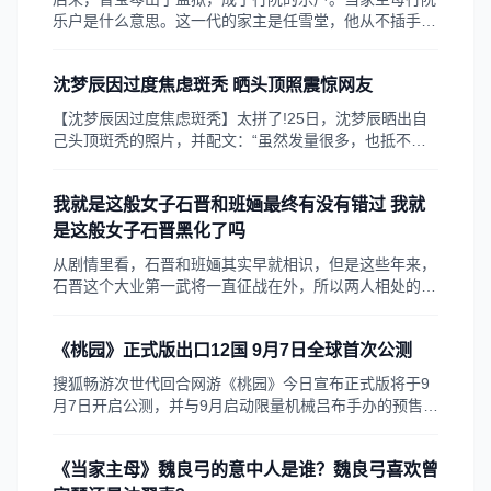
乐户是什么意思。这一代的家主是任雪堂，他从不插手家
族生意，只爱研究诗书字画，家里的生意全靠夫人沈翠喜
打理
沈梦辰因过度焦虑斑秃 晒头顶照震惊网友
【沈梦辰因过度焦虑斑秃】太拼了!25日，沈梦辰晒出自
己头顶斑秃的照片，并配文：“虽然发量很多，也抵不过
斑秃的来袭，我的工作焦虑很容易上头。”她还打趣调侃
“没有毛囊的头皮就像没有企鹅的南极，只是剩下苍白和
我就是这般女子石晋和班婳最终有没有错过 我就
冷”
是这般女子石晋黑化了吗
从剧情里看，石晋和班婳其实早就相识，但是这些年来，
石晋这个大业第一武将一直征战在外，所以两人相处的机
会并不多。没有了沈钰这个内应，石相打算参班家一本，
石晋听到之后，马上站出来阻拦，让父亲不要这样做，虽
《桃园》正式版出口12国 9月7日全球首次公测
然石相没有继续掺和，但是谢伯爷还是鼓捣了一群人，写
奏折在朝堂上搞事情。看到奏折之后，皇上陷入了纠结之
搜狐畅游次世代回合网游《桃园》今日宣布正式版将于9
中，面对大臣们的巧言令色，容瑕马上站了出来，说这件
月7日开启公测，并与9月启动限量机械吕布手办的预售工
事是沈钰骗婚在先，才有了后来的一连串事情
作。同时，畅游透露《桃园》目前已经出口海外12个国家
和地区，此次正式版公测将是全球范围内的首测。《桃
《当家主母》魏良弓的意中人是谁？魏良弓喜欢曾
园》高级制作人沈力航先生表示：《桃园》成功走向海外