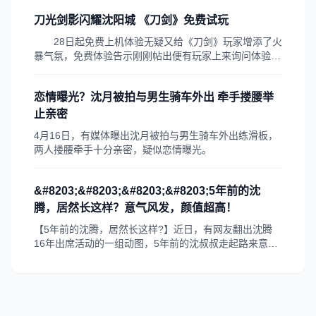
作。 昨日，沈阳晚报、沈阳网记者从央视内部知情人
刀光剑影闪耀沈阳城 《刀剑》免费试玩
士处了解到，目前9位参与竞标的导演都未接到走马上任
的通知。 从目前的情况来...
28日起免费上机体验无疑又给《刀剑》玩家增添了火
暴气氛，免费体验告示刚刚帖出便有玩家上来询问体验具
体时间地点，因为《刀剑》在沈城的玩家中已经如雷贯
耳。虽然晶合办事处的刀剑体验活动结束了，但是玩家对
恋情曝光？沈月被拍与男生骑车外出 牵手搂腰举
刀剑游戏的热情如这火热的夏季一样，在沈阳的都市里繁
衍不息。
止亲密
4月16日，有媒体曝出沈月被拍与男生骑车外出练滑板，
两人搂腰牵手十分亲密，疑似恋情曝光。
&#8203;&#8203;&#8203;&#8203;5年前的沈
腾，居然长这样？意气风发，颜值超高！
【5年前的沈腾，居然长这样?】近日，有网友翻出沈腾
16年出席活动的一组动图，5年前的沈叔叔走起路来意气
风发，眼睛里仿佛有星星，颜值超高，是军艺校草本草
了!