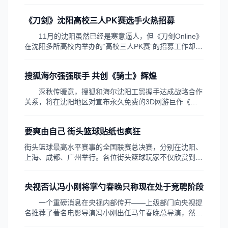
横线，看起来就像是天梯，引发现场不少人驻足拍摄。有
网友分析，这种奇特的光柱可能是楼层高光反射;也有人
《刀剑》沈阳高校三人PK赛选手火热招募
分析是海市蜃楼…气象专家称出现这种现象主要有两个因
素：一是当天上空云层覆盖，刚好局部较薄，阳光投射出
11月的沈阳虽然已经是寒意逼人，但《刀剑Online》
来，看起来光的强度就显得较强;二是水汽大，周围都是
在沈阳多所高校内举办的“高校三人PK赛”的招募工作却仍
云，中间这块的水汽经过阳光照射，就好像雾状的而且呈
然如火如荼的进行中。 昨日在沈阳理工大学、沈阳化
现一条亮白色光带。
工学院、沈阳农业大学、沈阳工业大学等四所学校，社团
搜狐海尔强强联手 共创《骑士》辉煌
骨干全部出动，在人流量最大的地方张贴了大赛海报和
POP手绘，进行了大量的“高校三人PK赛...
深秋传暖意，搜狐和海尔沈阳工贸握手达成战略合作
关系，将在沈阳地区对宣布永久免费的3D网游巨作《骑
士Online》展开一系列的合作推广活动。本次合作为网络
游戏和电子产品之间的跨行业合作，相信以搜狐和海尔的
要爽由自己 街头篮球贴纸也疯狂
强强联手、《骑士Online》优秀的游戏品质，定能创造出
更加辉煌的战绩。 本次推广活动第一轮...
街头篮球最高水平赛事的全国联赛总决赛，分别在沈阳、
上海、成都、广州举行。各位街头篮球玩家不仅欣赏到精
彩的现场比赛，还制造出很多有趣又好玩的新鲜事情。街
头篮球战地记者团小记们准备进行现场有奖采访，各个怀
央视否认冯小刚将掌勺春晚只称现在处于竞聘阶段
揣街头篮球手机擦，街头篮球贴纸，街头篮球全彩攻略手
册等礼品前往会场各个角落，进行采访。MM听说礼品
一个重磅消息在央视内部传开——上级部门向央视提
中...
名推荐了著名电影导演冯小刚出任马年春晚总导演，然后
从央视内部选拔一位导演作为执行总导演配合冯小刚的工