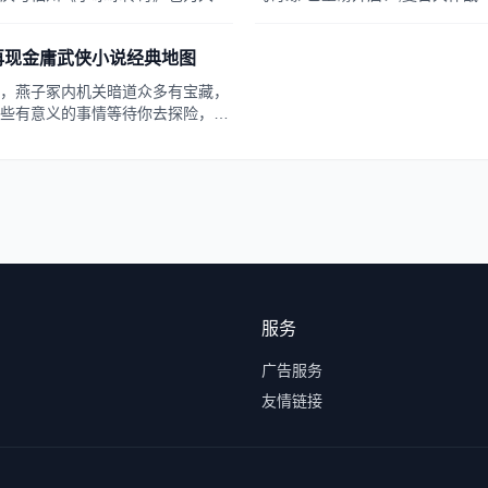
,当火锅遇到茉莉花 《小冰冰传
再现金庸武侠小说经典地图
，燕子冢内机关暗道众多有宝藏，
些有意义的事情等待你去探险，一
待着你，《天龙》再现金庸武侠小
最精彩的剧情，重温经典原味武侠
是一款即时战斗Q版...
服务
广告服务
友情链接