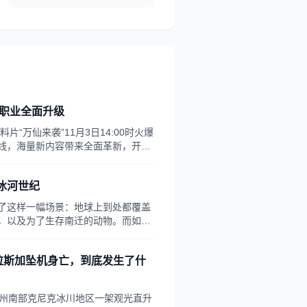
大职业全面升级
片“万仙来袭”11月3日14:00时火爆
线，海量新内容带来全面革新，开启
万仙岛即将上线，全新两大地图等待探
，更有最新时装、坐骑、宠物等各种
冰河世纪
片...
了这样一幅场景：地球上到处都覆盖
，以及为了生存南迁的动物。而如
正在变冷，或将重现冰河世纪。
拉斯加坠机身亡，到底发生了什
加州南部克尼克冰川地区一架观光直升