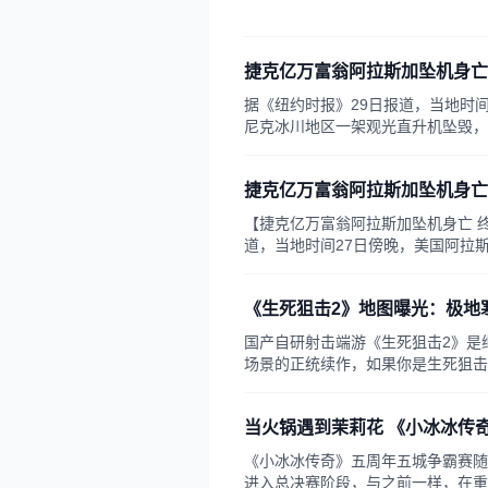
终于如愿以偿地登上冰封王座的榜首
13级冰封霸者赫然是位兽族大师，用
胜率高达94.66％。不过，我们相信，
捷克亿万富翁阿拉斯加坠机身亡
据《纽约时报》29日报道，当地时
尼克冰川地区一架观光直升机坠毁，
56岁的捷克亿万富翁彼得·凯尔纳，
(约合人民币1145亿元)。
捷克亿万富翁阿拉斯加坠机身亡 
【捷克亿万富翁阿拉斯加坠机身亡 终
道，当地时间27日傍晚，美国阿拉
直升机坠毁，机上5人死亡、1人重
《生死狙击2》地图曝光：极地
国产自研射击端游《生死狙击2》是
场景的正统续作，如果你是生死狙击
漠这些图如数家珍。从官方视频和实
街区、死亡沙漠等经典场景图都进行
当火锅遇到茉莉花 《小冰冰传
制版地图是——位于极寒之地的冰雪
《小冰冰传奇》五周年五城争霸赛随
进入总决赛阶段，与之前一样，在重