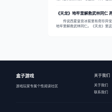
带了一场极具地方特色的线下比赛！
奇》五城勇士集结
《天龙》地牢里解救武林同仁 
传说西夏皇宫冰窖里有奇珍异宝
地牢里解救武林同仁。《天龙》里这
旦突破重围那么丰厚的奖励回馈在等
说经典地图。《天龙》里给你最好玩
风，一定让你回味无穷。 《天龙》
关于我们
盒子游戏
关于我们
游戏玩家专属个性阅读社区
联系我们