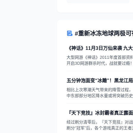
#重新冰冻地球两极可
《神话》11月3日万仙来袭 九
大型网游《神话》2011年度首部资料
开启3D网游群杀时代，战就要过瘾
职业万仙岛拨开毒物显出真身，全新
洞隐藏世间秘宝，更有最新时装、坐
五分钟泡面变“冰雕”！黑龙江
转《神话》首部资料片！全新资料片带
相比上次寒潮天气带来的降雪过程，
中东部部分地区降水量或将突破历史
多地已出现降温降雪天气。
『天下竞技』冰封霸者真正露面
经过刷分清零后，『天下竞技』对战
刷分“冠军”后，各个游戏真正的王者