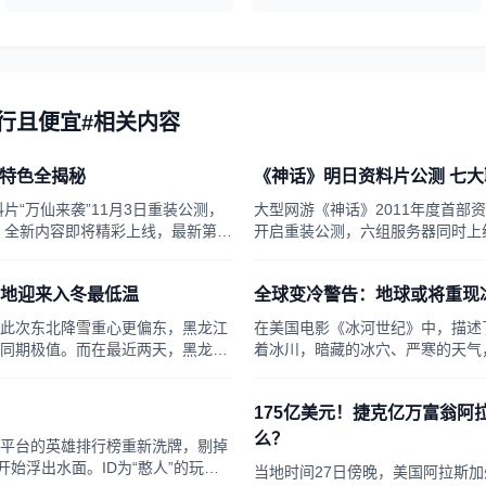
行且便宜#相关内容
大特色全揭秘
《神话》明日资料片公测 七
片“万仙来袭”11月3日重装公测，
大型网游《神话》2011年度首部资料
！全新内容即将精彩上线，最新第七
开启重装公测，六组服务器同时上
两大地图等待探索，神秘冰窟与树
3D网游群杀时代！最新第七职业
骑、宠物等各种新鲜玩法，疯狂玩
索，神秘冰窟与树洞隐藏世间秘宝
局地迎来入冬最低温
全球变冷警告：地球或将重现
来九大特...
新鲜玩法，疯狂玩转《神话》首部资料
此次东北降雪重心更偏东，黑龙江
在美国电影《冰河世纪》中，描述
同期极值。而在最近两天，黑龙江
着冰川，暗藏的冰穴、严寒的天气
今，专家发出了严重的警告：全球
175亿美元！捷克亿万富翁阿
么？
平台的英雄排行榜重新洗牌，剔掉
开始浮出水面。ID为“憨人”的玩家
当地时间27日傍晚，美国阿拉斯