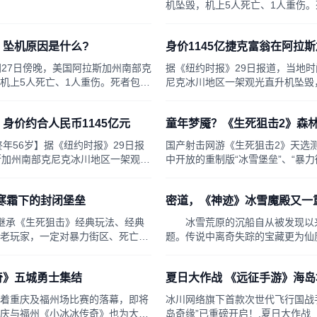
。翻开“憨人”的对战资料，这位快
机坠毁，机上5人死亡、1人重伤。
兽族交战131次，仅有7次失利，
凯尔纳，据福布斯估计，其身价约17
玩...
 坠机原因是什么?
身价1145亿捷克富翁在阿拉
间27日傍晚，美国阿拉斯加州南部克
据《纽约时报》29日报道，当地时
机上5人死亡、1人重伤。死者包括
尼克冰川地区一架观光直升机坠毁
据福布斯估计，其身价约175亿美元
56岁的捷克亿万富翁彼得·凯尔纳
（约合人民币1145亿元）。
身价约合人民币1145亿元
童年梦魇？《生死狙击2》森
年56岁】据《纽约时报》29日报
国产射击网游《生死狙击2》天选测
斯加州南部克尼克冰川地区一架观光
中开放的重制版“冰雪堡垒”、“暴
伤。
天小编将带来另一张重置地图——
的视觉感官将会带来全新的作战体
寒霜下的封闭堡垒
密道，《神迹》冰雪魔殿又一
继承《生死狙击》经典玩法、经典
冰雪荒原的沉船自从被发现以来
老玩家，一定对暴力街区、死亡沙
题。传说中离奇失踪的宝藏更为仙
机试玩中不难看出，生死2对暴力
深入冰雪神殿，宝藏似乎也在一步
了高精度重置，今天小编带来的重
层，一条相当隐蔽的密道无意间被
奇》五城勇士集结
夏日大作战 《远征手游》海
堡垒。
严 密道中被冰雪掩埋的是来寻宝
着重庆及福州场比赛的落幕，即将
冰川网络旗下首款次世代飞行国战
庆与福州《小冰冰传奇》也为大家
岛奇缘”已重磅开启！,夏日大作战