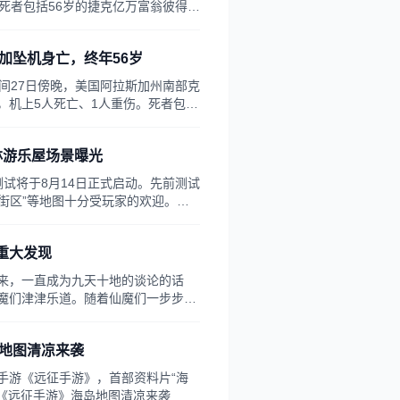
死者包括56岁的捷克亿万富翁彼得·
5亿美元(约合人民币1145亿元)。
斯加坠机身亡，终年56岁
间27日傍晚，美国阿拉斯加州南部克
，机上5人死亡、1人重伤。死者包括
，据福布斯估计，其身价约175亿美元
林游乐屋场景曝光
试将于8月14日正式启动。先前测试
力街区”等地图十分受玩家的欢迎。今
森林游乐屋。熟悉的卡通画面，真实
验！
重大发现
，一直成为九天十地的谈论的话
魔们津津乐道。随着仙魔们一步步的
步的向人们靠拢！在神殿的内殿二
人发现了！狭长的通道上守卫森
岛地图清凉来袭
的人吗？密道的尽头竟然是满载...
手游《远征手游》，首部资料片“海
 《远征手游》海岛地图清凉来袭