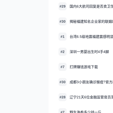
#29
国内6大航司回复是否卖卫
#30
揭秘福建知名企业家的联姻
#1
台湾6.5级地震福建震感明
#2
深圳一男婴出生时4手4脚
#7
打牌赚钱游戏下载
#30
成都3小朋友确诊猴痘?官方
#28
辽宁21天6位金融监管官员
#7
野生海参多少钱一斤