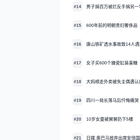
#14
男子捐百万被拦反手捐另一
#15
600年前的明朝贵妇奢侈品
#16
唐山铁矿透水事故致14人遇
#17
女子买600个搪瓷缸装喜糖
#18
大妈顺走外卖被失主偶遇认
#19
四川一局长落马后忏悔痛哭
#20
10岁女童被舅舅扔下5楼
#21
日媒:奥巴马放弃出席安倍