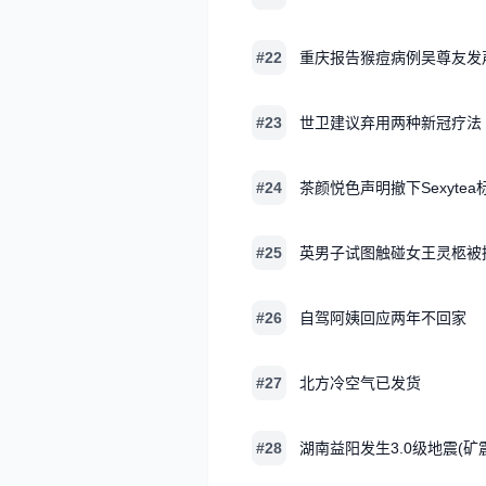
#22
重庆报告猴痘病例吴尊友发
#23
世卫建议弃用两种新冠疗法
#24
茶颜悦色声明撤下Sexytea
#25
英男子试图触碰女王灵柩被
#26
自驾阿姨回应两年不回家
#27
北方冷空气已发货
#28
湖南益阳发生3.0级地震(矿