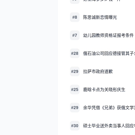
#8
陈思诚新恋情曝光
#7
幼儿园教师资格证报考条件
#28
俄石油公司回应德接管其子
#29
拉萨市政府道歉
#25
鹿晗卡点为关晓彤庆生
#29
余华凭借《兄弟》获俄文学
#30
硕士毕业送外卖当事人回应