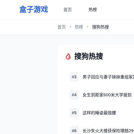
盒子游戏
首页
热榜
首页
热榜
搜狗热搜
搜狗热搜
#3
男子回应与妻子妹妹重组家
#4
女生到距家600米大学报到
#5
这样的睡姿最毁腰
#6
长沙失火大楼获保险理赔29