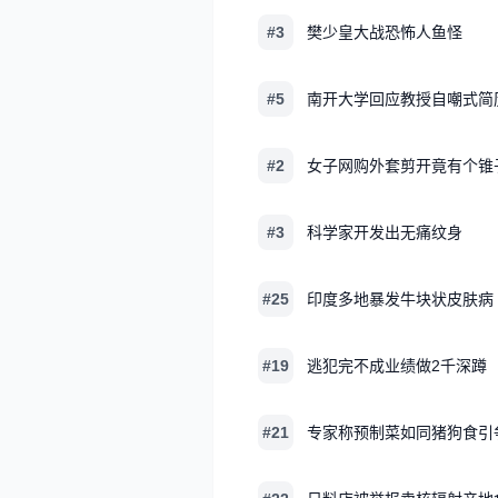
#3
樊少皇大战恐怖人鱼怪
#5
南开大学回应教授自嘲式简
#2
女子网购外套剪开竟有个锥
#3
科学家开发出无痛纹身
#25
印度多地暴发牛块状皮肤病
#19
逃犯完不成业绩做2千深蹲
#21
专家称预制菜如同猪狗食引