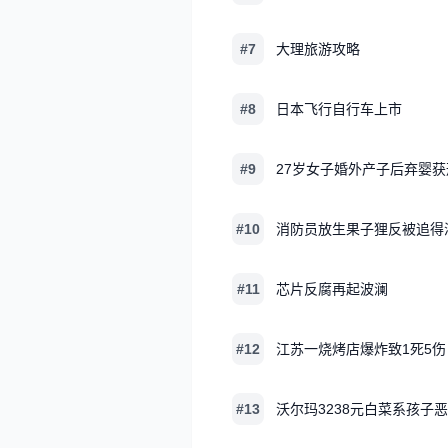
#7
大理旅游攻略
#8
日本飞行自行车上市
#9
27岁女子婚外产子后弃婴获
#10
消防员放生果子狸反被追得
#11
芯片反腐再起波澜
#12
江苏一烧烤店爆炸致1死5伤
#13
沃尔玛3238元白菜系孩子