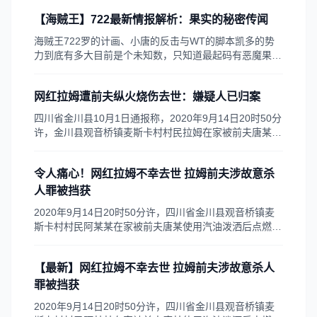
手下，其它的不用说，光是五百名能力者就不是草帽一伙
【海贼王】722最新情报解析：果实的秘密传闻
海贼王722罗的计画、小唐的反击与WT的脚本凯多的势
力到底有多大目前是个未知数，只知道最起码有恶魔果实
能力者五百人，加上不明数量像斯考奇那样身上有数字的
手下，其它的不用说，光是五百名能力者就不是草帽一伙
网红拉姆遭前夫纵火烧伤去世：嫌疑人已归案
四川省金川县10月1日通报称，2020年9月14日20时50分
许，金川县观音桥镇麦斯卡村村民拉姆在家被前夫唐某使
用汽油泼洒后点燃，致使拉姆身体大面积烧伤，被送往州
人民医院接受治疗，于9月17日下午转至省人民医院治
令人痛心！网红拉姆不幸去世 拉姆前夫涉故意杀
疗。2020年9月30日21时许拉姆经抢救治疗无效死亡。
人罪被挡获
2020年9月14日20时50分许，四川省金川县观音桥镇麦
斯卡村村民阿某某在家被前夫唐某使用汽油泼洒后点燃，
致使阿某某身体大面积烧伤，被送往州人民医院接受治
疗，于9月17日下午转至省人民医院治疗。2020年9月30
【最新】网红拉姆不幸去世 拉姆前夫涉故意杀人
日21时许阿某某经抢救治疗无效死亡。
罪被挡获
2020年9月14日20时50分许，四川省金川县观音桥镇麦