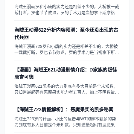
海贼王漫画罗和小唐的实力还是相差不少的，大桥被一截
截打断，罗也节节败退，罗的手术刀是当初拿下斯摩格心
脏的绝技，应该是个切割型的技能，可以看出罗的手术刀
是对着多菲的头部去的
海贼王动漫622分析内容预测：至今还没出现的古
代兵器
海贼王漫画729罗和小唐的实力还是相差不少的，大桥被
一截截打断，罗也节节败退，罗的手术刀是当初拿下斯摩
格心脏的绝技，海贼王漫画729应该是个切割型的技能，
可以看出罗的手术刀是对着多菲的头部去的
【漫画】海贼王621动漫剧情介绍：D家族的叛徒
唐吉可德
海贼王漫画621凯多的势力到底有多大目前是个未知数，
只知道最起码有恶魔果实能力者五百人，加上不明数量像
斯考奇那样身上有数字的手下，其它的不用说，光是五百
名能力者
【海贼王723情报解析】：恶魔果实的凯多秘闻
海贼王723罗的计画、小唐的反击与WT的脚本凯多的势
力到底有多大目前是个未知数，只知道最起码有恶魔果实
能力者五百人，加上不明数量像斯考奇那样身上有数字的