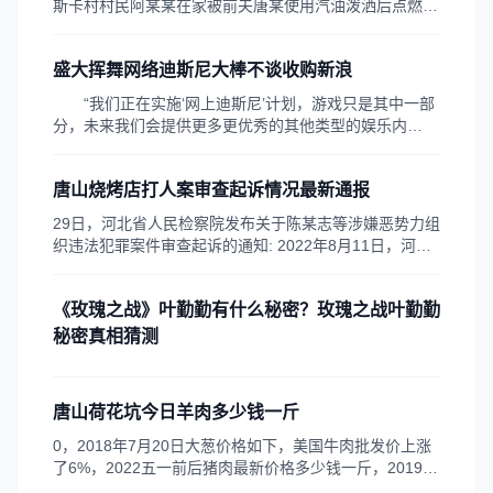
斯卡村村民阿某某在家被前夫唐某使用汽油泼洒后点燃，
致使阿某某身体大面积烧伤，被送往州人民医院接受治
疗，于9月17日下午转至省人民医院治疗。2020年9月30
盛大挥舞网络迪斯尼大棒不谈收购新浪
日21时许阿某某经抢救治疗无效死亡。
“我们正在实施‘网上迪斯尼’计划，游戏只是其中一部
分，未来我们会提供更多更优秀的其他类型的娱乐内
容。”昨天上午，在人民日报社网络中心举行的“倡导绿色
网游”网上论坛上，盛大网络总裁唐骏对有关收购新浪股
唐山烧烤店打人案审查起诉情况最新通报
票的问题闪烁其词。虽然没就收购新浪股票事件发表针对
性言论，但他闪烁其词地表示“盛大正在向‘网上迪斯...
29日，河北省人民检察院发布关于陈某志等涉嫌恶势力组
织违法犯罪案件审查起诉的通知: 2022年8月11日，河北
省廊坊市公安局广阳分局对陈某志等涉嫌恶势力组织的犯
罪案件进行案件，移送廊坊市广阳区人民检察院审查起
《玫瑰之战》叶勤勤有什么秘密？玫瑰之战叶勤勤
诉。近日，廊坊市广阳区人民检察院依法向廊坊市广阳区
人民法院提起公诉。事件发生后，4名受害者被...
秘密真相猜测
唐山荷花坑今日羊肉多少钱一斤
0，2018年7月20日大葱价格如下，美国牛肉批发价上涨
了6%，2022五一前后猪肉最新价格多少钱一斤，2019年
羊肉价格多少钱一斤。牛肉价格新疆北园春58元今天公斤