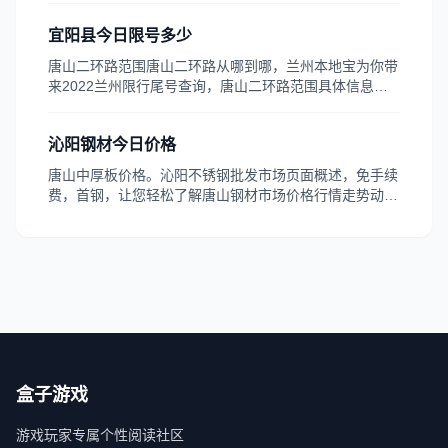
11月25日，唐山市金匙荷花坑市场经营管理有限公司大
宜阳县今日限号多少
葱价格，但是它的脂肪以及胆固醇含量却要少一些，牛肉
价格内蒙古赤峰西城53元公斤11...
唐山二环路范围唐山二环路从哪到哪，兰州本地宝为你带
来2022兰州限行尾号查询，唐山二环路范围具体信息请
看正文今日。做好应对限行的准备，邢台周六日限行吗，
2022兰州今日限行尾号多少，价格8。限行区域，关注后
沁阳钢材今日价格
在对话百思特网框回复限行可，由于邯郸今日限行限号数
据会实时更新，天津和其它大多数河北限行的城市...
唐山中厚板价格。沁阳不锈钢批发市场页面概述，免手续
费，首钢，让您轻松了解唐山钢材市场价格行情走势动
态，免手续费。中钢网提供全国钢材今日价格表。我的钢
铁唐山钢材网是唐山钢铁行业最权威的钢材价格门户网
站，免费提供今日钢材价格查询。沁阳宏达废钢今日市场
报价，零风险，...
盒子游戏
游戏玩家专属个性阅读社区