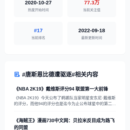
2020-10-27
77.3万
热度开始时间
当前关注值
#17
2022-09-18
当前排名
最新更新时间
#唐斯恩比德遭驱逐#相关内容
《NBA 2K19》戴维斯评分94 联盟第一大前锋
《NBA 2K19》今天公布了鹈鹕队当家明星安东尼·戴维斯
的评分，而他94的评分也是迄今为止公布球星中的第二
高，和猛龙队的科怀·伦纳德并列，仅次于湖人队的勒布
朗·詹姆斯，比唐斯高出3分
《海贼王》漫画730中文网：贝拉米反目成为路飞
的同盟