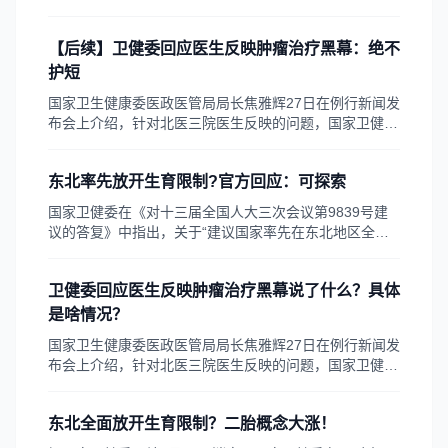
专家也作了相关解答。一起来看看。
【后续】卫健委回应医生反映肿瘤治疗黑幕：绝不
护短
国家卫生健康委医政医管局局长焦雅辉27日在例行新闻发
布会上介绍，针对北医三院医生反映的问题，国家卫健委
高度重视，对其中涉及的青海患者的诊疗过程，请国家癌
症中心专家进行同行评议，认为治疗原则基本上符合规
东北率先放开生育限制?官方回应：可探索
范。
国家卫健委在《对十三届全国人大三次会议第9839号建
议的答复》中指出，关于“建议国家率先在东北地区全面
放开人口生育限制”，东北地区可以立足本地实际进行探
索，组织专家进行研究，深入研判全面放开生育限制对当
卫健委回应医生反映肿瘤治疗黑幕说了什么？具体
地经济增长、社会和谐稳定、资源环境战略、基本公共服
务等方面的影响。
是啥情况？
国家卫生健康委医政医管局局长焦雅辉27日在例行新闻发
布会上介绍，针对北医三院医生反映的问题，国家卫健委
高度重视，对其中涉及的青海患者的诊疗过程，请国家癌
症中心专家进行同行评议，认为治疗原则基本上符合规
东北全面放开生育限制？二胎概念大涨！
范。