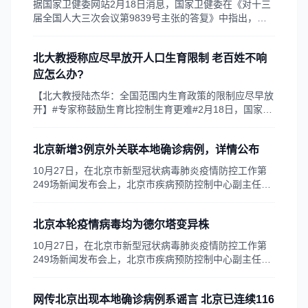
据国家卫健委网站2月18日消息，国家卫健委在《对十三
届全国人大三次会议第9839号主张的答复》中指出，关
于“主张国家首先在东北区域全面铺开人口生育约束”，东
北区域能够安身本地实践进行探究，安排专家进行研讨，
北大教授称应尽早放开人口生育限制 老百姓不响
深化研判全面铺开生育约束对当地经济添加、社会调和安
稳、资源环境战略、根本公共服务等方面的影响
应怎么办?
【北大教授陆杰华：全国范围内生育政策的限制应尽早放
开】#专家称鼓励生育比控制生育更难#2月18日，国家卫
健委在答复全国人大代表《关于解决东北地区人口减少问
题的建议》时指出，东北地区可以立足本地实际，对建议
北京新增3例京外关联本地确诊病例，详情公布
中提到的“建议国家率先在东北地区全面放开人口生育限
制”进行探索
10月27日，在北京市新型冠状病毒肺炎疫情防控工作第
249场新闻发布会上，北京市疾病预防控制中心副主任、
国家卫健委新冠肺炎应对处置专家组成员庞星火介绍，10
月26日0时至27日14时，本市新增3例京外关联本地新冠
北京本轮疫情病毒均为德尔塔变异株
肺炎确诊病例。
10月27日，在北京市新型冠状病毒肺炎疫情防控工作第
249场新闻发布会上，北京市疾病预防控制中心副主任、
国家卫健委新冠肺炎应对处置专家组成员庞星火介绍，北
京市疾控中心对近期本市京外关联本地病例开展全基因组
网传北京出现本地确诊病例系谣言 北京已连续116
测序分析比对，结果显示，本轮疫情病毒均为德尔塔变异