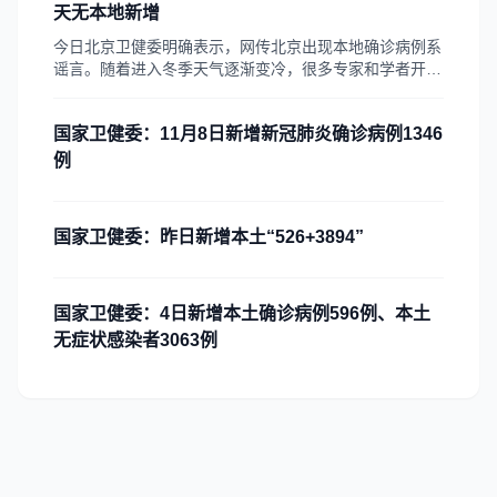
株，与近期我国内蒙古、甘肃等地报告病例的病毒高度同
天无本地新增
源，属于同一传播链。
今日北京卫健委明确表示，网传北京出现本地确诊病例系
谣言。随着进入冬季天气逐渐变冷，很多专家和学者开始
担忧国内是否会出现第二波疫情。不过令人感到遗憾的
是，关于疫情的一些新谣言在网络上传播，网传北京出现
国家卫健委：11月8日新增新冠肺炎确诊病例1346
本。
例
国家卫健委：昨日新增本土“526+3894”
国家卫健委：4日新增本土确诊病例596例、本土
无症状感染者3063例