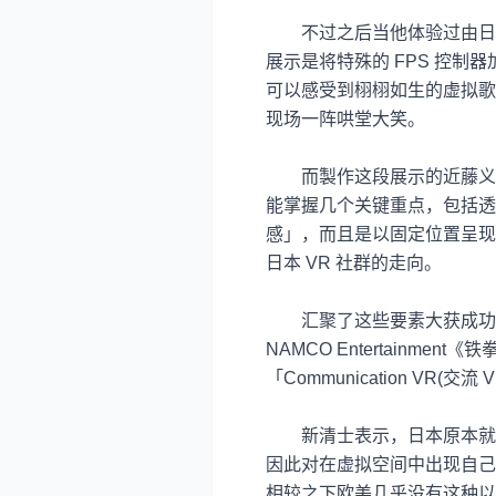
不过之后当他体验过由日
展示是将特殊的
FPS
控制器
可以感受到栩栩如生的虚拟歌
现场一阵哄堂大笑。
而製作这段展示的近藤义
能掌握几个关键重点，包括透
感」，而且是以固定位置呈现
日本
VR
社群的走向。
汇聚了这些要素大获成功
NAMCO Entertainment
《铁
「
Communication VR(
交流
V
新清士表示，日本原本就
因此对在虚拟空间中出现自己
相较之下欧美几乎没有这种以