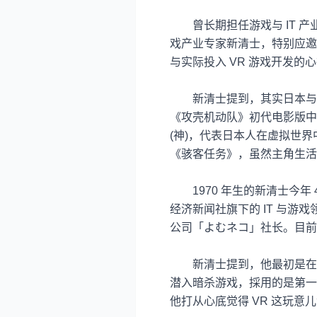
曾长期担任游戏与
IT
产
戏产业专家新清士，特别应邀
与实际投入
VR
游戏开发的心
新清士提到，其实日本与
《攻壳机动队》初代电影版中
(
神
)
，代表日本人在虚拟世界
《骇客任务》，虽然主角生活
1970 年生的新清士今年
经济新闻社旗下的
IT
与游戏
公司「よむネコ」社长。目前
新清士提到，他最初是在
潜入暗杀游戏，採用的是第一
他打从心底觉得
VR
这玩意儿