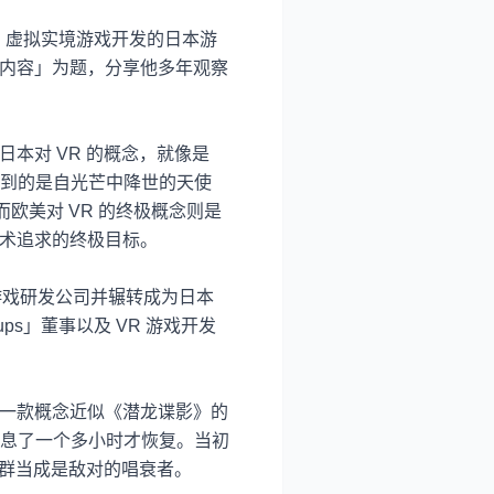
R
虚拟实境游戏开发的日本游
内容」为题，分享他多年观察
日本对
VR
的概念，就像是
到的是自光芒中降世的天使
而欧美对
VR
的终极概念则是
术追求的终极目标。
游戏研发公司并辗转成为日本
ups
」董事以及
VR
游戏开发
一款概念近似《潜龙谍影》的
息了一个多小时才恢复。当初
群当成是敌对的唱衰者。