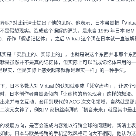
异呢
?
对此新清士提出了他的见解。他表示，日本虽然把「
Virtu
不是假想现实。造成这个误解的源头，是来自
1965
年日本
IBM
)
」译作「假想记忆体」，之后
Virtual
这个词在日本就一直被解
其实是「实质上的、实际上的」，也就是说这个东西并非那个东
就是虽然并不是真的记忆体，但实际上可以当成记忆体来用的一
是现实，但是实际上感受起来就像是现实一样」的一种手法。
下，日本多数人对
Virtual
的认知就变成「凭空虚构」，让这个
时，日本创作者自然会倾向「让虚构的角色现身」这样的想法。
出来并与之互动，套用到现代的
ACG
次文化领域，自然就是那
二次元女神了，例如
V
家粉丝崇拜的「初音未来」就是其中最
的发展方向，是否会造成内容难以行销全球的问题时，新清士表
如此，日本与欧美畅销的手机游戏风格走向大不相同，他认为这