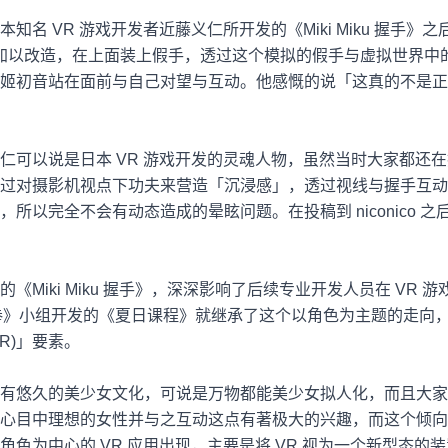
本知名
VR
游戏开发者近藤义仁所开发的《
Miki Miku
握手》之
加以改造，在上面装上假手，透过这个模拟的假手与虚拟世界中
姬初音站在面前与自己对望与互动。他感慨的说「这真的不是正
仁可以说是日本
VR
游戏开发的灵魂人物，虽然当时大家都还在
过对摄影机视点下功夫来营造「沉浸感」，透过视线与握手互动
，所以完全不会有动态造成的晕眩问题。在投稿到
niconico
之
的《
Miki Miku
握手》，深深影响了后续专业开发人员在
VR
游
拳》小组开发的《夏日课程》就继承了这个以角色为主题的走向
R)
」要素。
有悠久的美少女文化，可说是万物都能美少女拟人化，而且大家
心目中理想的女性并与之互动这点有著极大的兴趣，而这个倾向
角色为中心的
VR
应用出现，主要是将
VR
视为一个新型态的装