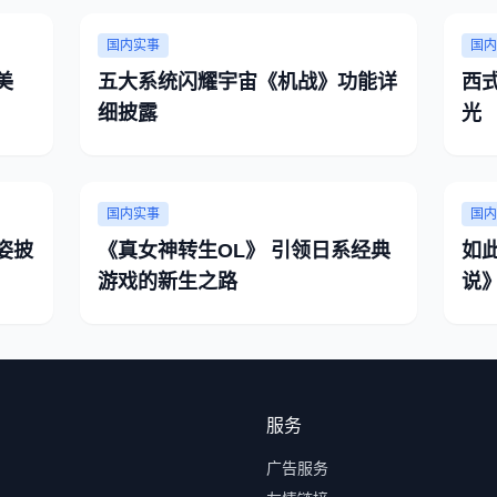
国内实事
国内
美
五大系统闪耀宇宙《机战》功能详
西
细披露
光
国内实事
国内
姿披
《真女神转生OL》 引领日系经典
如
游戏的新生之路
说
服务
广告服务