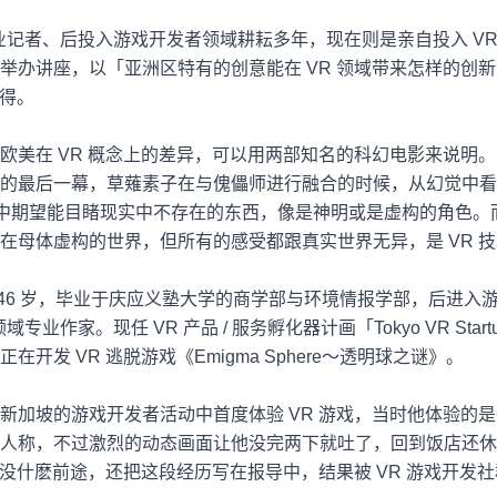
业记者、后投入游戏开发者领域耕耘多年，现在则是亲自投入
V
举办讲座，以「亚洲区特有的创意能在
VR
领域带来怎样的创新
得。
欧美在
VR
概念上的差异，可以用两部知名的科幻电影来说明。
的最后一幕，草薙素子在与傀儡师进行融合的时候，从幻觉中看
中期望能目睹现实中不存在的东西，像是神明或是虚构的角色。
在母体虚构的世界，但所有的感受都跟真实世界无异，是
VR
技
46
岁，毕业于庆应义塾大学的商学部与环境情报学部，后进入
领域专业作家。现任
VR
产品
/
服务孵化器计画「
Tokyo VR Start
正在开发
VR
逃脱游戏《
Emigma Sphere
～透明球之谜》。
新加坡的游戏开发者活动中首度体验
VR
游戏，当时他体验的是
人称，不过激烈的动态画面让他没完两下就吐了，回到饭店还休
没什麽前途，还把这段经历写在报导中，结果被
VR
游戏开发社