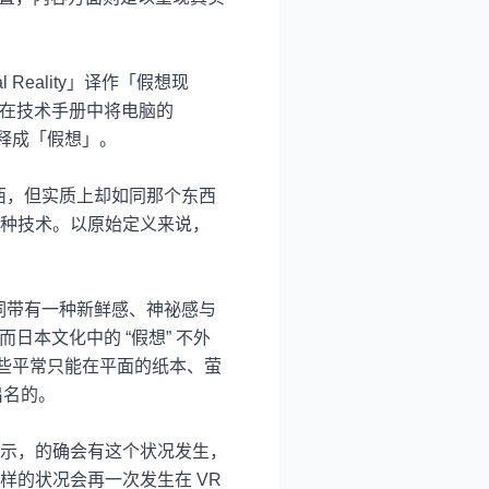
al Reality
」译作「假想现
在技术手册中将电脑的
释成「假想」。
西，但实质上却如同那个东西
种技术。以原始定义来说，
词带有一种新鲜感、神祕感与
而日本文化中的
“
假想
”
不外
些平常只能在平面的纸本、萤
出名的。
示，的确会有这个状况发生，
样的状况会再一次发生在
VR