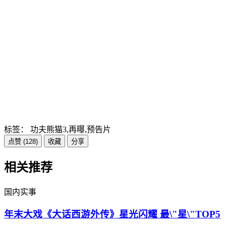
标签：
功夫熊猫3,再曝,预告片
点赞 (128)
收藏
分享
相关推荐
国内实事
年末大戏《大话西游外传》星光闪耀 最\"星\"TOP5