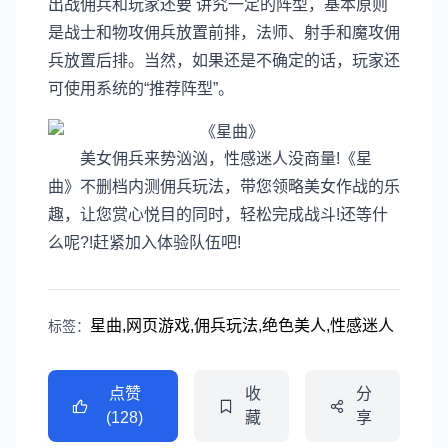
出战佣兵和玩家还要 讲究一定的阵型，基本原则
是战士和物攻佣兵放置前排，法师、射手和魔攻佣
兵放置后排。当然，如果还是不确定的话，玩家还
可使用系统的“推荐阵型”。
美女佣兵来势汹汹，性感迷人没商量!《星
曲》不删档内测佣兵玩法，带您领略美女作战的乐
趣，让您赏心悦目的同时，轻松完成战斗!还等什
么呢?!赶紧加入体验队伍吧!
星曲,网页游戏,佣兵玩法,绝色美人,性感迷人
标签：
点赞
收
分
(128)
藏
享