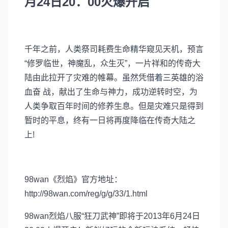
月24日
20：00火爆开启
千年之前，人类祭司耗费生命精华窥见天机，预言
“修罗临世，神魔乱，众生灭”，一片祥和的传奇大
陆由此拉开了灾难的帷幕。虽然凭借着三英雄的浴
血奋 战，献出了生命与神力，成功逆转时空，为
人类争取百年时间的修养生息。但是灾难只是得到
暂时的平息，终有一日将再度降临在传奇大陆之
上!
98wan《烈焰》官方地址：
http://98wan.com/reg/g/g/33/1.html
98wan烈焰八服“狂刀武神”即将于
2013年6月24日