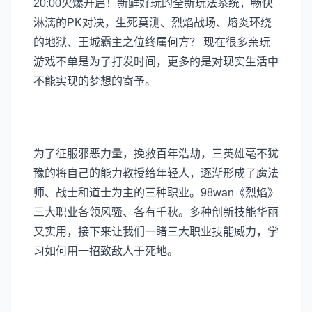
20:00火爆开启！新鲜好玩的全新玩法系统，畅快
淋漓的PK对决，生死莫测、烈焰战场、熔炎环绕
的地狱、王城霸主之位终属何方？ 现在很多亲玩
游戏不单是为了打发时间，更多的是对现实生活中
不能实现的梦想的寄予。
为了征服邪恶力量，挽救百年浩劫，三英雄毫不犹
豫的将自己的
能力
教授给年轻人，逐渐形成了魔法
师、战士和道士为主的三种职业。98wan《烈焰》
三大职业各领风骚、各有千秋。多种创新技能华丽
又实用，接下来让我们一睹三大职业技能威力，学
习如何用一招致敌人于死地。