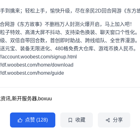
手到擒来；轻松上手，愉快升级，尽在亲民2D回合网游《东方
D回合网游《东方故事》不删档万人封测火爆开启，马上加入吧！
粒子特效、高清大屏不抖动、支持染色换装、聊天窗口个性化。
级、双倍自带回合数，首创即时助战、跨线组队、全世界漫游。
送元宝、装备无限进化、480格免费大仓库、游戏币换人民币。
unt.woobest.com/signup.html
woobest.com/home/download
woobest.com/home/guide
讯,新开服务器,boxuu
点赞 (128)
收藏
分享