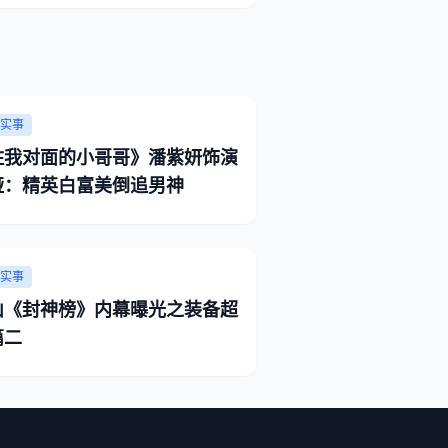
实事
住我对面的小哥哥》潘紫妍饰演
娅：精英白富美倒追男神
实事
山《封神榜》内幕曝光之装备超
篇二