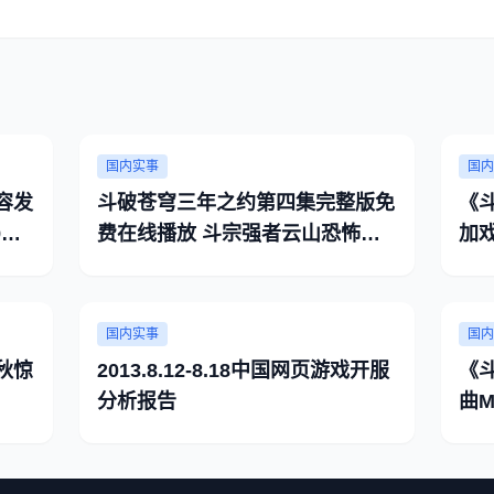
国内实事
国内
容发
斗破苍穹三年之约第四集完整版免
《
9日
费在线播放 斗宗强者云山恐怖如
加
斯
国内实事
国内
秋惊
2013.8.12-8.18中国网页游戏开服
《
分析报告
曲