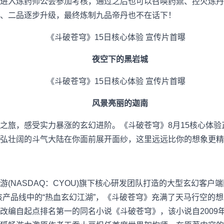
进入炼药师公会参加考核，通过之后也可以召唤药鼎、控火炼丹
、二品逐步升级，最终炼制九品帝丹也不在话下！
夜空下的黑岩城
风景亮丽的迦南
旅，感受实力暴涨的玄幻进阶。《斗破苍穹》8月15核心体验
弘壮阔的斗气大陆在你面前展开面纱，这里远远比你的想象更精
NASDAQ：CYOU)旗下核心研发团队打造的大型玄幻客户端
该产品线中的“热血玄幻江湖”，《斗破苍穹》充满了天马行空的
改编自起点排名第一的同名小说《斗破苍穹》，该小说自2009