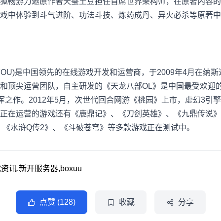
狐畅游力邀原作者天蚕土豆担任首席世界架构师，在原著内容的
戏中体验到斗气进阶、功法斗技、炼药成丹、异火必杀等原著中
OU)是中国领先的在线游戏开发和运营商，于2009年4月在纳
和顶尖运营团队，自主研发的《天龙八部OL》是中国最受欢迎的
军之作。2012年5月，次世代回合网游《桃园》上市，虚幻3引
正在运营的游戏还有《鹿鼎记》、《刀剑英雄》、《九鼎传说》
、《水浒Q传2》、《斗破苍穹》等多款游戏正在测试中。
讯,新开服务器,boxuu
点赞 (128)
收藏
分享