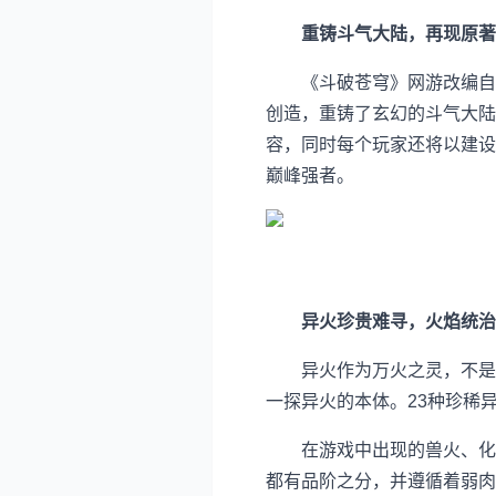
重铸斗气大陆，再现原著
《斗破苍穹》网游改编自起
创造，重铸了玄幻的斗气大陆
容，同时每个玩家还将以建设
巅峰强者。
异火珍贵难寻，火焰统治
异火作为万火之灵，不是每
一探异火的本体。23种珍稀
在游戏中出现的兽火、化生
都有品阶之分，并遵循着弱肉