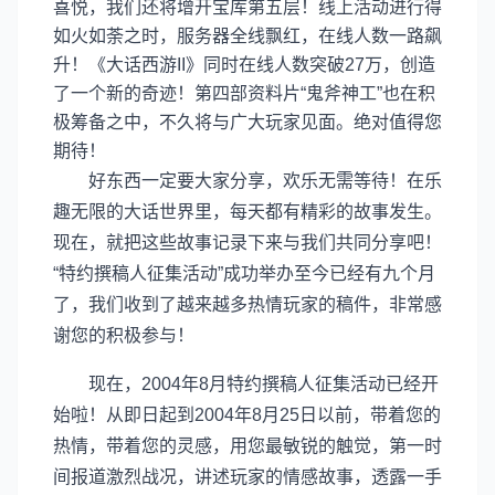
喜悦，我们还将增开宝库第五层！线上活动进行得
如火如荼之时，服务器全线飘红，在线人数一路飙
升！《大话西游II》同时在线人数突破27万，创造
了一个新的奇迹！第四部资料片“鬼斧神工”也在积
极筹备之中，不久将与广大玩家见面。绝对值得您
期待！
好东西一定要大家分享，欢乐无需等待！在乐
趣无限的大话世界里，每天都有精彩的故事发生。
现在，就把这些故事记录下来与我们共同分享吧！
“特约撰稿人征集活动”成功举办至今已经有九个月
了，我们收到了越来越多热情玩家的稿件，非常感
谢您的积极参与！
现在，2004年8月特约撰稿人征集活动已经开
始啦！从即日起到2004年8月25日以前，带着您的
热情，带着您的灵感，用您最敏锐的触觉，第一时
间报道激烈战况，讲述玩家的情感故事，透露一手