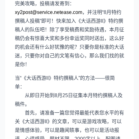
完美攻略，投稿请发寄到：
xy2post@service.netease.com
，并注明“8月特约
撰稿人投稿”即可！快来加入《大话西游II》特约撰
稿人的队伍吧！除了享受稿费和奖励待遇，本月征
稿仍会有惊喜大奖和多份幸运奖同时送出，这么好
的机会还有什么好犹豫的呢？只要你是标准的大话
迷，只要你对自己的文笔有信心，那么我们找的就
是你！
当“《大话西游II》特约撰稿人”的方法——很简
单：
从即日开始到8月25日征集本月特约撰稿人及
稿件。
首先，请准备一篇您觉得最能代表您水平的有
关《大话西游II》的文章，可以是游戏攻略，可以
是情感体验，可以是趣闻轶事，也可以是活动报
道，心得感受。题材不限，2000字以上，配图请