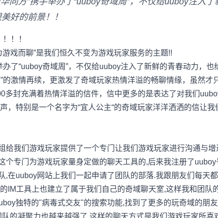
清华同方”携手举办了“uuboy奇域周”，不仅给uuboy注
端跟美好的前景！！
！！！！
戏而聊”是我们恒久不变为游戏玩家服务的主题!!
办了“uuboy奇域周”，不仅给uuboy注入了新鲜的青春动力，也
奇域周”的激情再续，更激发了奇域玩家热情洋溢的畅聊情缘，虽然
00多封充满着热情洋溢的信件，信中更多的是表达了对我们uub
声，特别是一个名字为“宜人公主“的奇域玩家洋洋洒洒的信让我
组给我们游戏玩家提供了一个专门让我们游戏玩家进行沟通与增
y这个专门为游戏玩家量身定做的聊天工具的,后来我注册了uubo
团队,在uuboy网站上我们一起申请了团队的部落.我跟朋友们每天
oy的IM工具上也建立了属于我们自己的奇域聊天室,这样我和团
uboy独特的"病毒式交友"的搜索功能,找到了更多的玩奇域的朋
团队的凝聚力也越来越强了,这样的聊天方式是我们游戏玩家所喜欢