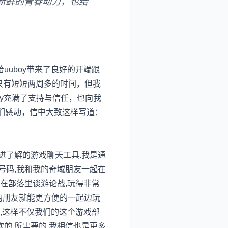
入了新鲜的青春动力，也给
给uuboy带来了良好的开端跟
才只有短短两周多的时间，但我
oy充满了支持与信任，也向我
们感动，信中大致这样写道：
进了解的游戏聊天工具.我是通
y号码,我和我的奇域朋友一起在
都在部落里谈游论战,玩得非常
队的朋友就能更方便的一起边玩
友,这样不仅我们的这个游戏部
的,所需要的,我相信也是更多