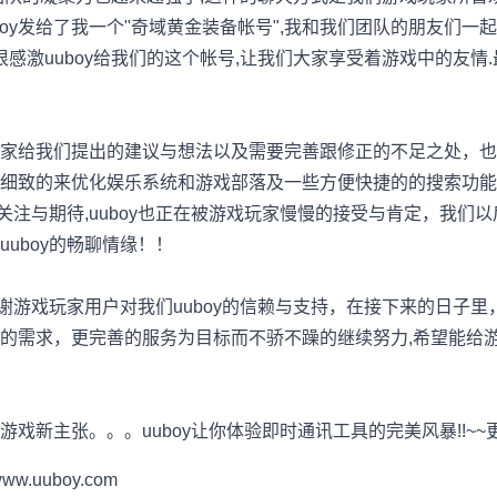
boy发给了我一个"奇域黄金装备帐号",我和我们团队的朋友们一
很感激uuboy给我们的这个帐号,让我们大家享受着游戏中的友情.最
给我们提出的建议与想法以及需要完善跟修正的不足之处，也
细致的来优化娱乐系统和游戏部落及一些方便快捷的的搜索功能!
的关注与期待,uuboy也正在被游戏玩家慢慢的接受与肯定，我们
uboy的畅聊情缘！！
谢游戏玩家用户对我们uuboy的信赖与支持，在接下来的日子
的需求，更完善的服务为目标而不骄不躁的继续努力,希望能给
张。。。uuboy让你体验即时通讯工具的完美风暴!!~~更多精彩从
.uuboy.com