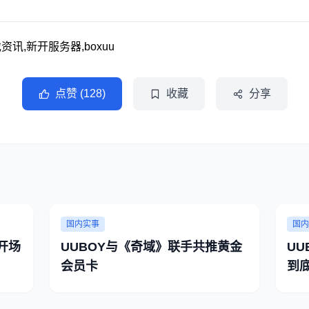
讯,新开服务器,boxuu
点赞 (128)
收藏
分享
国内实事
国内
开场
UUBOY与《奇域》联手共推黄金
U
会员卡
到