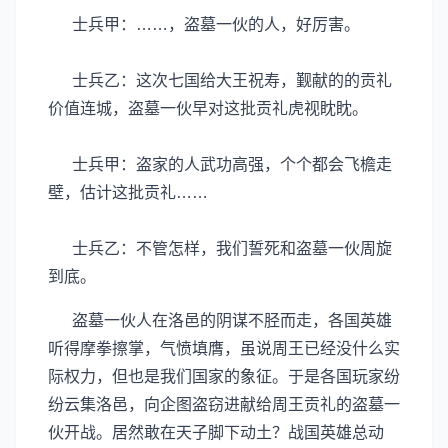
士兵甲：……，盗墓一伙的人，好厉害。
士兵乙：这次七国给大王祝寿，觐献的的贡礼
价值连城，盗墓一伙早对这批贡礼虎视眈眈。
士兵甲：盗家的人武功高强，个个都会飞檐走
壁，估计这批贡礼……
士兵乙：不管怎样，我们誓死和盗墓一伙周旋
到底。
盗墓一伙人在洛邑的阴谋不胫而走，各国英雄
听得摩拳擦掌，气愤填膺，虽说周王已经没什么实
际权力，但也是我们国家的象征。于是各国玩家纷
纷云集洛邑，向企图盗窃进献给周王贡礼的盗墓一
伙开战。居然敢在天子脚下动土？战国英雄总动