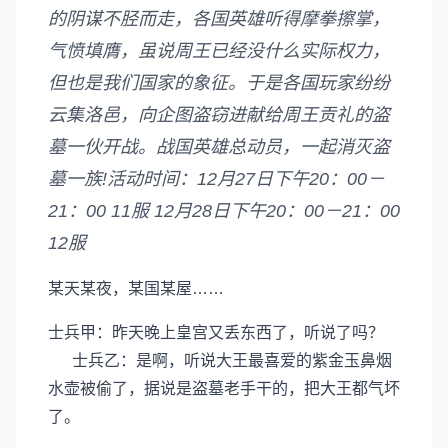
的阴谋不胫而走，各国英雄听得摩拳擦掌，
气愤填膺，虽说周王已经没什么实际权力，
但也是我们国家的象征。于是各国玩家纷纷
云集洛邑，向企图盗窃进献给周王贡礼的盗
墓一伙开战。战国英雄总动员，一起消灭盗
墓一族!活动时间：12月27日下午20：00－
21：00 11服 12月28日下午20：00－21：00
12服
某天某夜，某国某屋……
士兵甲：昨天晚上皇宫又丢东西了，听说了吗？
士兵乙：是啊，听说大王最喜爱的紫金玉鼻烟
水壶被偷了，据说是盗墓老手干的，把大王都气坏
了。