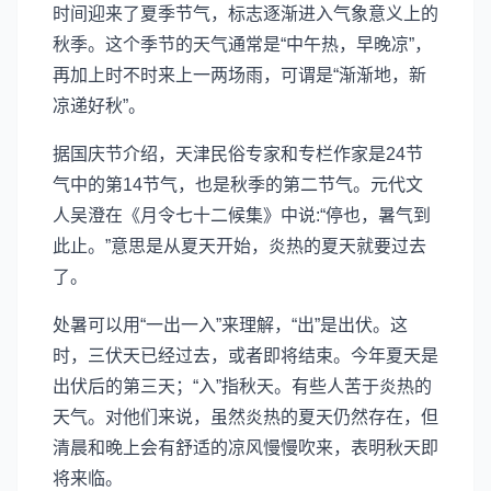
时间迎来了夏季节气，标志逐渐进入气象意义上的
秋季。这个季节的天气通常是“中午热，早晚凉”，
再加上时不时来上一两场雨，可谓是“渐渐地，新
凉递好秋”。
据国庆节介绍，天津民俗专家和专栏作家是24节
气中的第14节气，也是秋季的第二节气。元代文
人吴澄在《月令七十二候集》中说:“停也，暑气到
此止。”意思是从夏天开始，炎热的夏天就要过去
了。
处暑可以用“一出一入”来理解，“出”是出伏。这
时，三伏天已经过去，或者即将结束。今年夏天是
出伏后的第三天；“入”指秋天。有些人苦于炎热的
天气。对他们来说，虽然炎热的夏天仍然存在，但
清晨和晚上会有舒适的凉风慢慢吹来，表明秋天即
将来临。