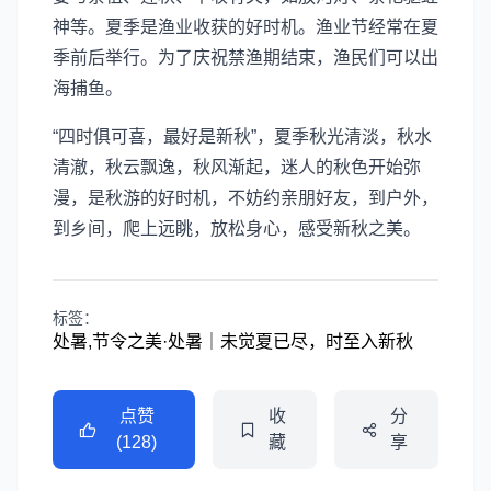
神等。夏季是渔业收获的好时机。渔业节经常在夏
季前后举行。为了庆祝禁渔期结束，渔民们可以出
海捕鱼。
“四时俱可喜，最好是新秋”，夏季秋光清淡，秋水
清澈，秋云飘逸，秋风渐起，迷人的秋色开始弥
漫，是秋游的好时机，不妨约亲朋好友，到户外，
到乡间，爬上远眺，放松身心，感受新秋之美。
标签：
处暑,节令之美·处暑｜未觉夏已尽，时至入新秋
点赞
收
分
(128)
藏
享