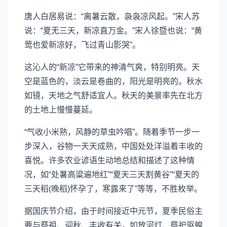
唐人白居易说：“离暑云散，袅袅凉风起。”宋人苏
说：“夏无三天，新凉直万金。”宋人徐暨也说：“黄
莺也爱新凉好，飞过青山影哭”。
这沁人的“新凉”它带来的神清气爽，特别明亮。天
空是蓝色的，淡云是卷曲的，阳光是明亮的。秋水
如镜，天地之气舒适宜人。秋天的美景率先在北方
的土地上慢慢蔓延。
“气收小米熟，风静的草虫吟唱”。随着季节一步一
步深入，谷物一天天成熟，中国处处洋溢着丰收的
喜悦。许多农业谚语生动地总结和描述了这种情
况，如“处暑高粱遍地红”“夏天三天割黄谷”“夏天的
三天稻(晚稻)怀孕了，寒露来了”等等，不胜枚举。
据国庆节介绍，由于时间接近中元节，夏季民俗主
要与祭祖、迎秋、丰收有关，如放河灯、祭祀驱蝗