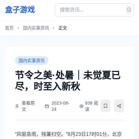
盒子游戏
首页
国内实事资讯
正文
国内实事资讯
节令之美·处暑｜未觉夏已
尽，时至入新秋
查看原
2023-08-
938 阅
文
24
读
“风驱急雨，残暑扫空。”8月23日17时01分，北京