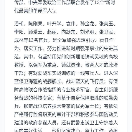
传部、中央军委政治工作部联合发布了13个“新时
代最美的革命军人”。
潘朝、陈刚果、叶升学、袁伟、孙金龙、张美玉、
李阳、顾爱云、赵丽、向跃东、刘光明、张卫民、
成林等13名官兵。是全军加强思想引导、责任作
为、落实工作、努力推进新时期强军事业的先进典
范。其中，有坚持用党的创新理论铸就灵魂的高校
教授、以强军为重点、铸就灵魂、教育人才的政治
干部；有驾驶战车实战训练的一线带兵人、进入深
蓝保卫海疆的战舰舰长、战斗蓝天的飞行员；有保
障高效联合作战指挥的专业技术军官、自主创新服
务备战的科技专家；有基于自身保障取胜的联勤尖
兵、铆定战位培养技术专家的优秀军士长；有依法
严格履行监督职责的审计干部和积极参与国防动员
建设的政府参谋人员，还有武警忠诚卫士守护着人
民的美好生活……他们坚定决心，努力工作，承担