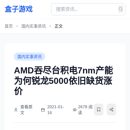
盒子游戏
首页
国内实事资讯
正文
国内实事资讯
AMD吞尽台积电7nm产能
为何锐龙5000依旧缺货涨
价
查看原
2021-01-
2678 阅
文
16
读