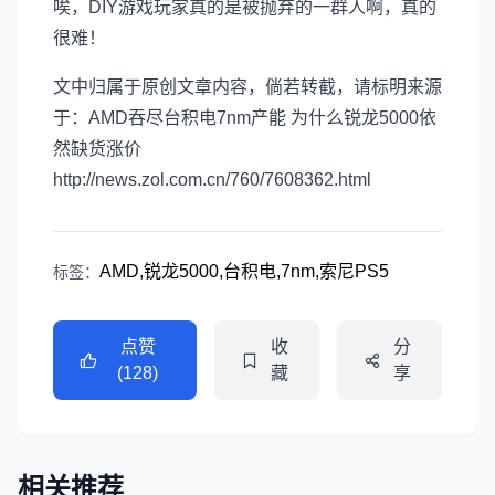
唉，DIY游戏玩家真的是被抛弃的一群人啊，真的
很难！
文中归属于原创文章内容，倘若转截，请标明来源
于：AMD吞尽台积电7nm产能 为什么锐龙5000依
然缺货涨价
http://news.zol.com.cn/760/7608362.html
AMD,锐龙5000,台积电,7nm,索尼PS5
标签：
点赞
收
分
(128)
藏
享
相关推荐