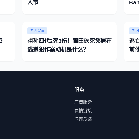
人节
Ba
国内实事
国内
》
祖孙四代2死3伤！莆田砍死邻居在
逃亡
逃嫌犯作案动机是什么？
前
服务
广告服务
友情链接
问题反馈