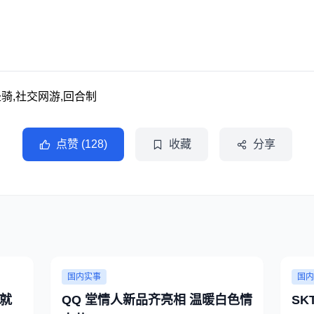
骑,社交网游,回合制
点赞 (128)
收藏
分享
国内实事
国内
就
QQ 堂情人新品齐亮相 温暖白色情
S