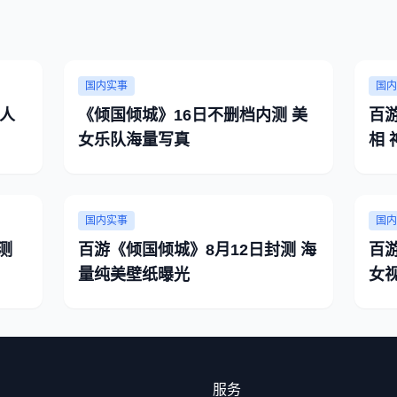
国内实事
国内
人
《倾国倾城》16日不删档内测 美
百
女乐队海量写真
相
国内实事
国内
测
百游《倾国倾城》8月12日封测 海
百
量纯美壁纸曝光
女
服务