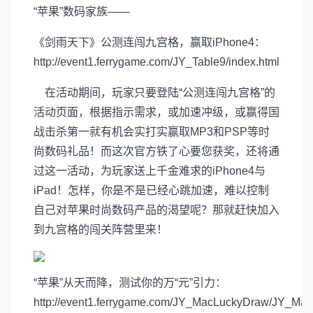
“苹果”数码家族——
《剑雨天下》公测连闯九宫格，赢取iPhone4：
http://event1.ferrygame.com/JY_Table9/index.html
在活动期间，玩家只要登陆“公测连闯九宫格”的
活动页面，根据指示需求，或加速冲级，或赢得国
战击杀第一就有机会实打实赢取MP3和PSP等时
尚数码礼品！而这次官方铁了心要您获奖，还将通
过这一活动，为玩家送上千金难求的iPhone4与
iPad！怎样，你是不是已经心跳加速，难以控制
自己对苹果时尚数码产品的渴望呢？那就赶快加入
到九宫格的闯关阵营里来！
“苹果”从天而降，测试你的万“元”引力：
http://event1.ferrygame.com/JY_MacLuckyDraw/JY_Mac