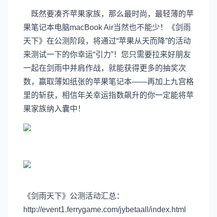
既然要凑齐苹果家族，那么最时尚，最轻薄的苹
果笔记本电脑macBook Air当然也不能少！《剑雨
天下》在公测阶段，将通过“苹果从天而降”的活动
来测试一下的你幸运“引力”！您只需要拉来好朋友
一起在剑雨中并肩作战，就能获得更多的抽奖次
数，赢取薄如纸张的苹果笔记本——再加上九宫格
里的斩获，相信年关幸运指数飙升的你一定能将苹
果家族纳入囊中！
《剑雨天下》公测活动汇总：
http://event1.ferrygame.com/jybetaall/index.html