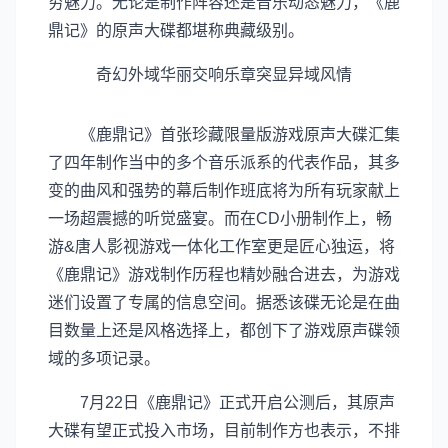
穷魅力。无论是制作阵容还是音乐动态魅力，《鹿
鼎记》的原声大碟都堪称典藏级别。
奇幻外域华丽交响乐章突显异域风情
《鹿鼎记》首张珍藏限量版游戏原声大碟汇集
了四年制作当中的多个音乐派系的代表作品，其多
变的曲风和强势的幕后制作班底将为所有玩家献上
一场超震撼的听觉盛宴。而在CD小册制作上，畅
游&唐人影视游戏一体化工作室更是匠心独运，将
《鹿鼎记》游戏制作历程也精妙融合进去，为游戏
迷们设置了专属的信息空间。据悉该碟无论是在曲
目数量上还是风格选择上，都创下了游戏原声碟领
域的多项记录。
7月22日《鹿鼎记》正式开启公测后，其原声
大碟有望正式投入市场，目前制作方也表示，不排