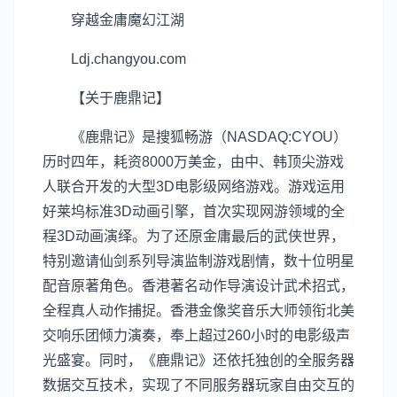
穿越金庸魔幻江湖
Ldj.changyou.com
【关于鹿鼎记】
《鹿鼎记》是搜狐畅游（NASDAQ:CYOU）
历时四年，耗资8000万美金，由中、韩顶尖游戏
人联合开发的大型3D电影级网络游戏。游戏运用
好莱坞标准3D动画引擎，首次实现网游领域的全
程3D动画演绎。为了还原金庸最后的武侠世界，
特别邀请仙剑系列导演监制游戏剧情，数十位明星
配音原著角色。香港著名动作导演设计武术招式，
全程真人动作捕捉。香港金像奖音乐大师领衔北美
交响乐团倾力演奏，奉上超过260小时的电影级声
光盛宴。同时，《鹿鼎记》还依托独创的全服务器
数据交互技术，实现了不同服务器玩家自由交互的