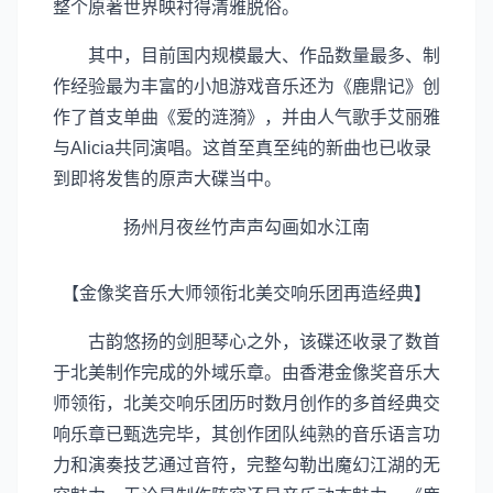
整个原著世界映衬得清雅脱俗。
其中，目前国内规模最大、作品数量最多、制
作经验最为丰富的小旭游戏音乐还为《鹿鼎记》创
作了首支单曲《爱的涟漪》，并由人气歌手艾丽雅
与Alicia共同演唱。这首至真至纯的新曲也已收录
到即将发售的原声大碟当中。
扬州月夜丝竹声声勾画如水江南
【金像奖音乐大师领衔北美交响乐团再造经典】
古韵悠扬的剑胆琴心之外，该碟还收录了数首
于北美制作完成的外域乐章。由香港金像奖音乐大
师领衔，北美交响乐团历时数月创作的多首经典交
响乐章已甄选完毕，其创作团队纯熟的音乐语言功
力和演奏技艺通过音符，完整勾勒出魔幻江湖的无