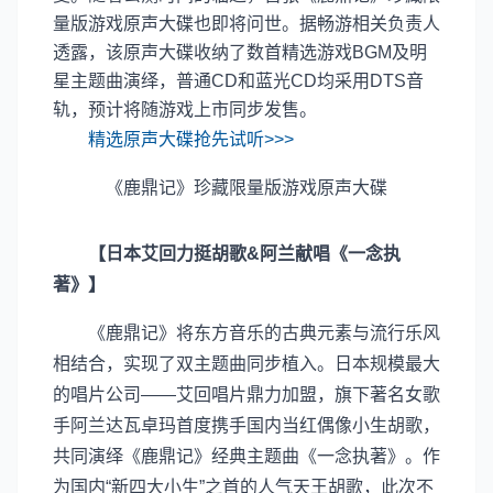
量版游戏原声大碟也即将问世。据畅游相关负责人
透露，该原声大碟收纳了数首精选游戏BGM及明
星主题曲演绎，普通CD和蓝光CD均采用DTS音
轨，预计将随游戏上市同步发售。
精选原声大碟抢先试听>>>
《鹿鼎记》珍藏限量版游戏原声大碟
【日本艾回力挺胡歌&阿兰献唱《一念执
著》】
《鹿鼎记》将东方音乐的古典元素与流行乐风
相结合，实现了双主题曲同步植入。日本规模最大
的唱片公司——艾回唱片鼎力加盟，旗下著名女歌
手阿兰达瓦卓玛首度携手国内当红偶像小生胡歌，
共同演绎《鹿鼎记》经典主题曲《一念执著》。作
为国内“新四大小生”之首的人气天王胡歌，此次不