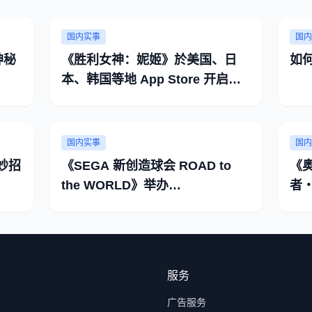
国内实事
国内
神秘
《胜利女神：妮姬》於美国、日
如
本、韩国等地 App Store 开启预
先注册
国内实事
国内
妙招
《SEGA 新创造球会 ROAD to
《
the WORLD》举办
者
「SEPTEMBER PREMIUM
SCOUT」活动
服务
广告服务