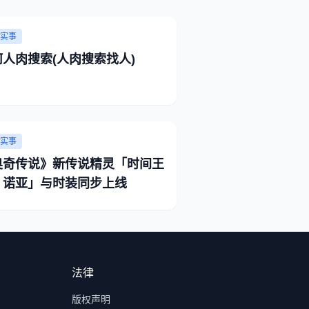
实事
何人肉搜索(人肉搜索找人)
实事
奥奇传说》新传说精灵「时间王
・诺亚」与时装同步上线
法律
版权声明