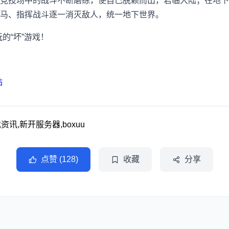
竞技场中的战斗不断磨练，使自己脱颖而出，君临大陆；在地下世
马、指挥战斗逐一消灭敌人，统一地下世界。
的“坏”游戏！
站
讯,新开服务器,boxuu
点赞 (128)
收藏
分享