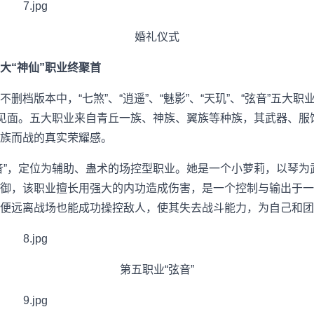
婚礼仪式
大“神仙”职业终聚首
删档版本中，“七煞”、“逍遥”、“魅影”、“天玑”、“弦音”五大
友见面。五大职业来自青丘一族、神族、翼族等种族，其武器、服
种族而战的真实荣耀感。
音”，定位为辅助、蛊术的场控型职业。她是一个小萝莉，以琴为
御，该职业擅长用强大的内功造成伤害，是一个控制与输出于一
便远离战场也能成功操控敌人，使其失去战斗能力，为自己和团
第五职业“弦音”