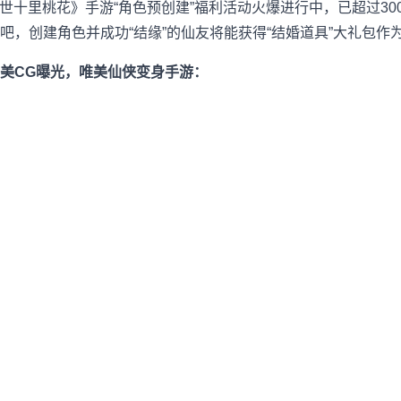
三世十里桃花》手游“角色预创建”福利活动火爆进行中，已超过3
吧，创建角色并成功“结缘”的仙友将能获得“结婚道具”大礼包作
美CG曝光，唯美仙侠变身手游：