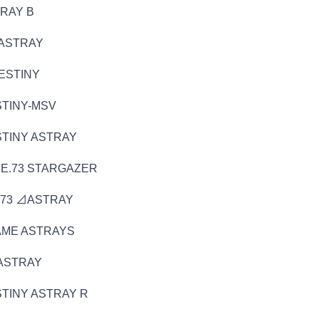
AY B
STRAY
STINY
INY-MSV
NY ASTRAY
73 STARGAZER
3 ⊿ASTRAY
E ASTRAYS
STRAY
NY ASTRAY R