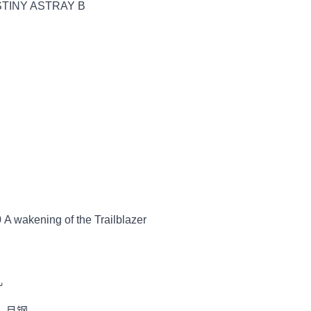
NY ASTRAY B
ing of the Trailblazer
儿