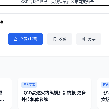
横
点赞 (128)
收藏
分享
国内实事
国内
世
《SD高达火线纵横》新情报 更多
《
铁
外传机体参战
文