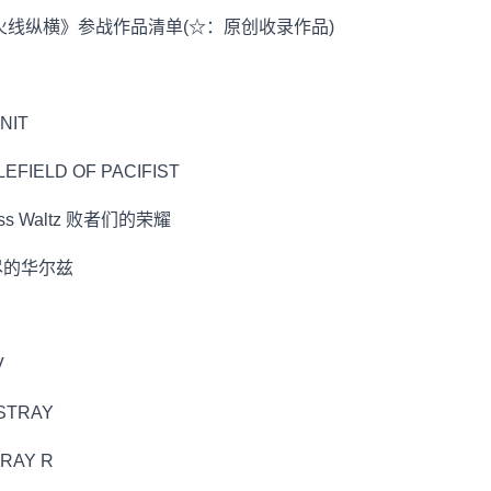
 火线纵横》参战作品清单(☆：原创收录作品)
IT
ELD OF PACIFIST
 Waltz 败者们的荣耀
的华尔兹
V
TRAY
AY R