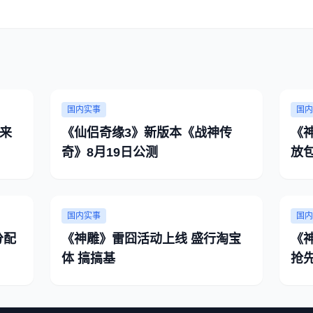
国内实事
国内
来
《仙侣奇缘3》新版本《战神传
《
奇》8月19日公测
放
国内实事
国内
分配
《神雕》雷囧活动上线 盛行淘宝
《神
体 搞搞基
抢